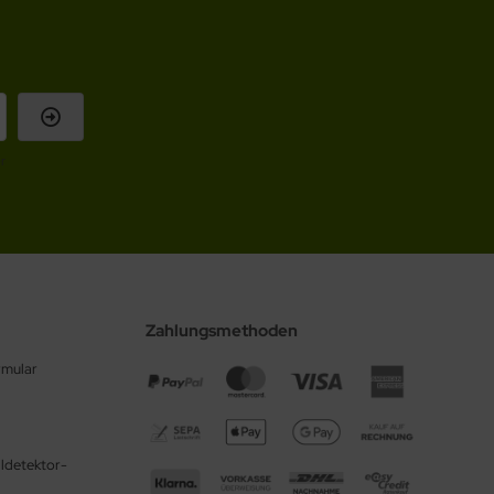
r
Zahlungsmethoden
rmular
ldetektor-