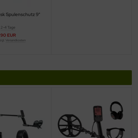
sk Spulenschutz 9"
:
2-4 Tage
,90 EUR
zzgl.
Versandkosten