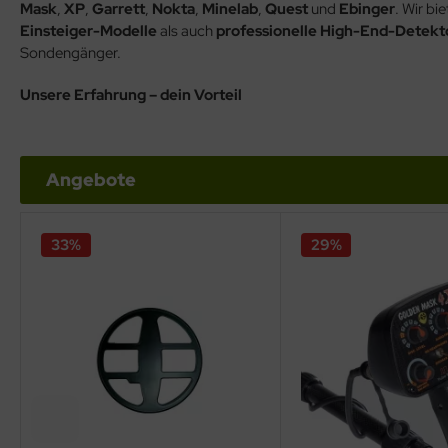
Mask
,
XP
,
Garrett
,
Nokta
,
Minelab
,
Quest
und
Ebinger
. Wir bi
Einsteiger-Modelle
als auch
professionelle High-End-Detekt
Sondengänger.
Unsere Erfahrung – dein Vorteil
Angebote
33%
29%