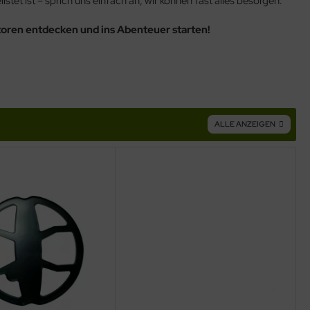
istet ist – sprich uns einfach an, wir können fast alles besorgen.
toren entdecken und ins Abenteuer starten!
ALLE ANZEIGEN