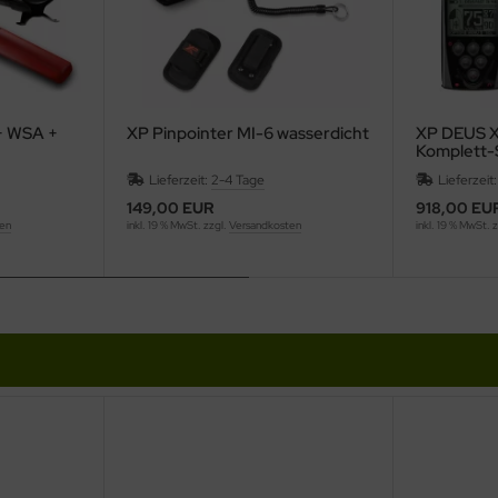
+ WSA +
XP Pinpointer MI-6 wasserdicht
XP DEUS X
Komplett-
Lieferzeit:
2-4 Tage
Lieferzeit
149,00 EUR
918,00 EU
ten
inkl. 19 % MwSt. zzgl.
Versandkosten
inkl. 19 % MwSt. 