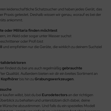
Jahren leidenschaftliche Schatzsucher und haben jedes Gerät, das
 der Praxis getestet. Deshalb wissen wir genau, worauf es bei der
eräts ankommt.
e oder Militaria finden möchtest
ern, im Wald oder sogar unter Wasser suchst
eschrittener oder Profi bist
ll
und empfehlen nur die Geräte, die wirklich zu deinem Suchziel
talldetektoren
en findest du bei uns auch regelmäßig
gebrauchte
ter Qualität. Außerdem bieten wir dir ein breites Sortiment an
r
Kopfhörer
bis hin zu
Grabungswerkzeugen
.
tzsuche
 kaufen willst, bist du bei
Eurodetectors
an der richtigen
 Überblick zu behalten und unterstützen dich dabei, deine
e Wünsche abzustimmen. Und falls du ein spezielles Modell