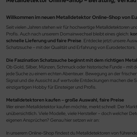
Metalldetektor Online-Shop – Beratung, Verkau
Willkommen im neuen
Metalldetektor Online-Shop
von Eu
Seit vielen Jahren stehen wir für hochwertige Metalldetektoren un
Profis. Auch nach unserem Domainwechsel bleibt eines gleich:
ko
schnelle Lieferung und faire Preise
. Entdecke jetzt unsere Ausw
Schatzsuche – mit der Qualität und Erfahrung von Eurodetectors.
Die Faszination Schatzsuche beginnt mit dem richtigen Meta
Ob Gold, Silber, Münzen, Schmuck oder historische Funde – mit 
jede Suche zu einem echten Abenteuer. Bewegung an der frische
Signal und die Aussicht auf wertvolle Entdeckungen machen die 
einzigartigen Hobby für Einsteiger und Profis.
Metalldetektoren kaufen – große Auswahl, faire Preise
Wer einen Metalldetektor kaufen möchte, merkt schnell: Der Markt 
unübersichtlich. Viele Modelle, viele Hersteller – doch welcher Det
eigenen Ansprüchen? Genau hier setzen wir an:
In unserem Online-Shop findest du Metalldetektoren von führend