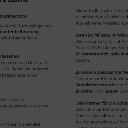
f & Zubehör
Wir sind selbst seit vielen 
rodetectors!
wir anbieten, ausführlich in
Auswahl eines Metallsuchg
d Zubehör für Einsteiger und
mpetente Beratung,
Wenn Du Münzen, Artefakt
ahl und starte deine
Wenn Du am Strand, auf Äck
Egal, ob Du Einsteiger, Fortg
Wir beraten dich individue
lldetektor
passen.
dem passenden Gerät wird
n Luft, Spannung bei jedem
Zubehör & Gebrauchte Me
Schatzsuche zu einem
Neben neuen Metalldetektor
Metalldetektoren
in geprüf
Zubehör
– von
Spulen
übe
ist riesig und
Dein Partner für die Scha
ektor passt wirklich zu den
Wenn du einen Metalldetektor
Adresse. Wir helfen dir, den
Ausrüstung optimal auf dein
en Marken wie
Golden