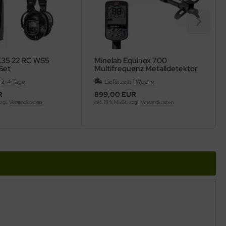
35 22 RC WS5
Minelab Equinox 700
Set
Multifrequenz Metalldetektor
:
2-4 Tage
Lieferzeit:
1 Woche
R
899,00 EUR
zzgl.
Versandkosten
inkl. 19 % MwSt. zzgl.
Versandkosten