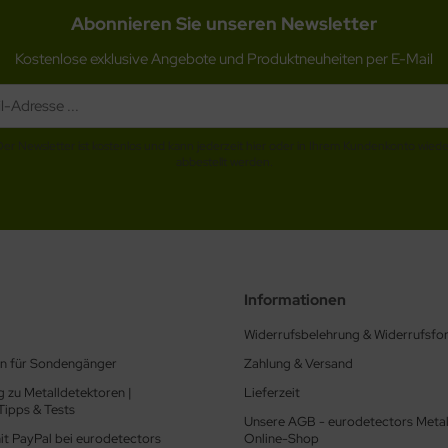
Abonnieren Sie unseren Newsletter
Kostenlose exklusive Angebote und Produktneuheiten per E-Mail
Der Newsletter ist kostenlos und kann jederzeit hier oder in Ihrem Kundenkonto wiede
abbestellt werden.
Informationen
Widerrufsbelehrung & Widerrufsfo
ln für Sondengänger
Zahlung & Versand
 zu Metalldetektoren |
Lieferzeit
Tipps & Tests
Unsere AGB - eurodetectors Metal
it PayPal bei eurodetectors
Online-Shop