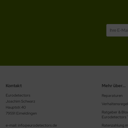
Kontakt
Mehr über...
Eurodetectors
Reparaturen
Joachim Schwarz
Verhaltensrege
Hauptstr.40
Ratgeber & Blog
79591 Eimeldingen
Eurodetectors 
e-mail: info@eurodetectors.de
Ratenzahlung m