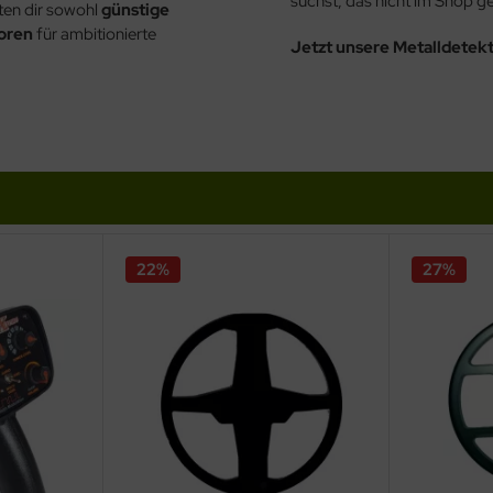
suchst, das nicht im Shop gel
eten dir sowohl
günstige
oren
für ambitionierte
Jetzt unsere Metalldetek
22%
27%