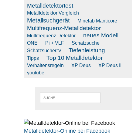
Metalldetektortest
Metalldetektor Vergleich
Metallsuchgerät
Minelab Manticore
Multifrequenz-Metalldetektor
neues Modell
Multifrequenz Detektor
ONE
Pi + VLF
Schatzsuche
Tiefenleistung
Schatzsucher.tv
Top 10 Metalldetektor
Tipps
Verhaltensregeln
XP Deus
XP Deus II
youtube
Metalldetektor-Online bei Facebook