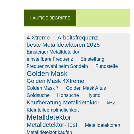
HÄUFIGE BEGRIFFE
4 Xtreme
Arbeitsfrequenz
beste Metalldetektoren 2025
Einsteiger Metalldetektor
einstellbare Frequenz
Einstellung
Frequenzwahl beim Sondeln
Fundstelle
Golden Mask
Golden Mask 4Xtreme
Golden Mask 7
Golden Mask Altus
Goldsuche
Hortsuche
Hybrid
Kaufberatung Metalldetektor
kHz
Kleinteileempfindlichkeit
Metalldetektor
Metalldetektor-Test
Metalldetektoren
Metalldetektor kaufen